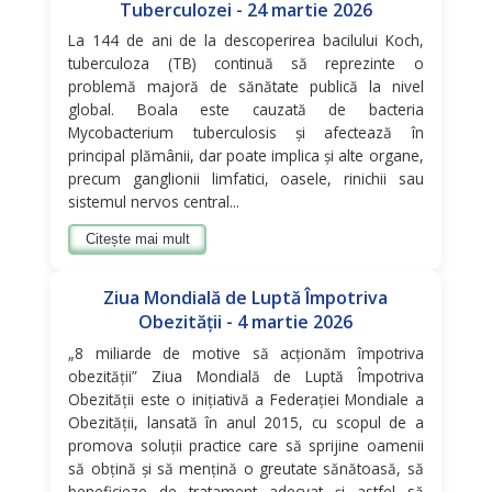
Tuberculozei - 24 martie 2026
La 144 de ani de la descoperirea bacilului Koch,
tuberculoza (TB) continuă să reprezinte o
problemă majoră de sănătate publică la nivel
global. Boala este cauzată de bacteria
Mycobacterium tuberculosis și afectează în
principal plămânii, dar poate implica și alte organe,
precum ganglionii limfatici, oasele, rinichii sau
sistemul nervos central...
Citește mai mult
Ziua Mondială de Luptă Împotriva
Obezității - 4 martie 2026
„8 miliarde de motive să acționăm împotriva
obezității” Ziua Mondială de Luptă Împotriva
Obezității este o inițiativă a Federației Mondiale a
Obezității, lansată în anul 2015, cu scopul de a
promova soluții practice care să sprijine oamenii
să obțină și să mențină o greutate sănătoasă, să
beneficieze de tratament adecvat și astfel să