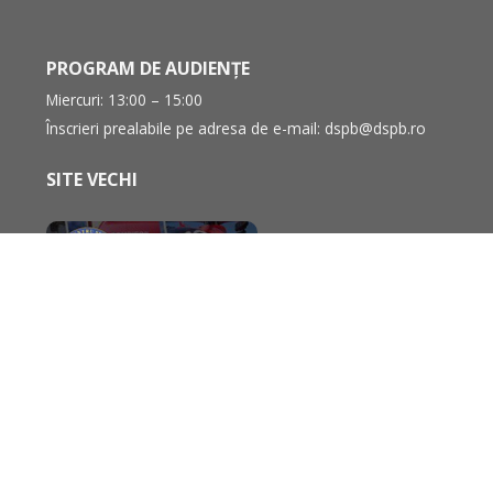
PROGRAM DE AUDIENȚE
Miercuri: 13:00 – 15:00
Înscrieri prealabile pe adresa de e-mail:
dspb@dspb.ro
SITE VECHI
LINK-URI UTILE
Portal interactiv
Ministerul Sănătății
Guvernul României
CONECT – Catalogul organizațiilor neguvernamentale
pentru evidență, consultare și transparență