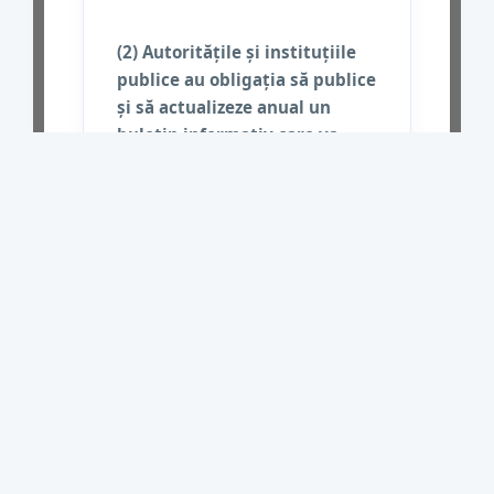
(2) Autorităţile şi instituţiile
publice au obligaţia să publice
şi să actualizeze anual un
buletin informativ care va
cuprinde informaţiile prevăzute
la alin. (1).
CONTACT
Strada Avrig nr.72-74, Sector 2, Bucuresti
Secretariat
Tel:
021.316.21.80
Email:
dspb@dspb.ro