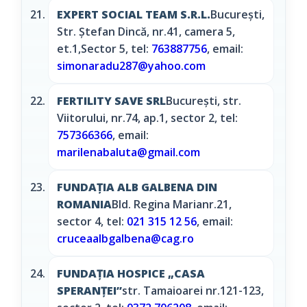
EXPERT SOCIAL TEAM S.R.L.
Bucureşti,
Str. Ștefan Dincă, nr.41, camera 5,
et.1,Sector 5, tel:
763887756
, email:
simonaradu287@yahoo.com
FERTILITY SAVE SRL
Bucureşti, str.
Viitorului, nr.74, ap.1, sector 2, tel:
757366366
, email:
marilenabaluta@gmail.com
FUNDAȚIA ALB GALBENA DIN
ROMANIA
Bld. Regina Marianr.21,
sector 4, tel:
021 315 12 56
, email:
cruceaalbgalbena@cag.ro
FUNDAȚIA HOSPICE „CASA
SPERANȚEI”
str. Tamaioarei nr.121-123,