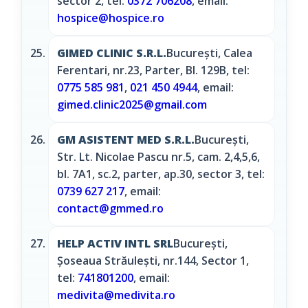
sector 2, tel:
0372 706208
, email:
hospice@hospice.ro
GIMED CLINIC S.R.L.
Bucureşti, Calea
Ferentari, nr.23, Parter, Bl. 129B, tel:
0775 585 981
,
021 450 4944
, email:
gimed.clinic2025@gmail.com
GM ASISTENT MED S.R.L.
Bucureşti,
Str. Lt. Nicolae Pascu nr.5, cam. 2,4,5,6,
bl. 7A1, sc.2, parter, ap.30, sector 3, tel:
0739 627 217
, email:
contact@gmmed.ro
HELP ACTIV INTL SRL
Bucureşti,
Șoseaua Străulești, nr.144, Sector 1,
tel:
741801200
, email:
medivita@medivita.ro