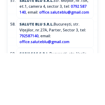
SALUTE BLU S.R.L.
str. Moților, nr.15A,
et.1, camera 4, sector 3, tel:
0792 587
140
, email:
office.saluteblu@gmail.com
SALUTE BLU S.R.L.
Bucureşti, str.
Vițejilor, nr.27A, Parter, Sector 3, tel:
792587140
, email:
office.saluteblu@gmail.com
SANACAS S.R.L.
Bucureşti, str. Vasile
Pârvan, nr.16, Parter, sector 1, tel:
721729519
, email:
office@sanacas.ro
SANALIFE MEDICAL SOLUTION
S.R.L.
str. Popa Soare, nr.65, corp C,
ap.1, camera 1, sector 2, tel:
0764 432
207
, email:
office@autorizaricomerciale.ro