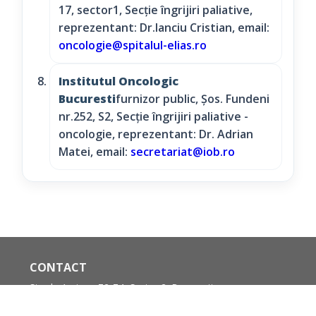
17, sector1, Secție îngrijiri paliative,
reprezentant: Dr.Ianciu Cristian, email:
oncologie@spitalul-elias.ro
Institutul Oncologic
Bucuresti
furnizor public, Șos. Fundeni
nr.252, S2, Secție îngrijiri paliative -
oncologie, reprezentant: Dr. Adrian
Matei, email:
secretariat@iob.ro
CONTACT
Strada Avrig nr.72-74, Sector 2, Bucuresti
Secretariat