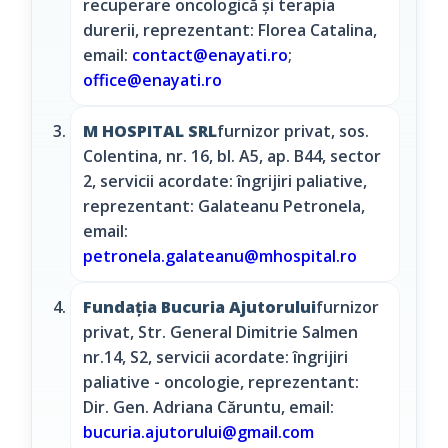
recuperare oncologică și terapia
durerii, reprezentant: Florea Catalina,
email:
contact@enayati.ro
;
office@enayati.ro
M HOSPITAL SRL
furnizor privat, sos.
Colentina, nr. 16, bl. A5, ap. B44, sector
2, servicii acordate: îngrijiri paliative,
reprezentant: Galateanu Petronela,
email:
petronela.galateanu@mhospital.ro
Fundația Bucuria Ajutorului
furnizor
privat, Str. General Dimitrie Salmen
nr.14, S2, servicii acordate: îngrijiri
paliative - oncologie, reprezentant:
Dir. Gen. Adriana Căruntu, email:
bucuria.ajutorului@gmail.com