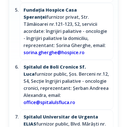
Fundația Hospice Casa
Speranței
furnizor privat, Str.
Tămâioarei nr.121-123, S2, servicii
acordate: îngrijiri paliative - oncologie
- îngrijiri paliative la domiciliu,
reprezentant: Sorina Gherghe, email:
sorina.gherghe@hospice.ro
Spitalul de Boli Cronice Sf.
Luca
furnizor public, Șos. Berceni nr.12,
S4, Secție îngrijiri paliative - oncologie
cronici, reprezentant: Șerban Andreea
Alexandra, email:
office@spitalulsfluca.ro
Spitalul Universitar de Urgenta
ELIAS
furnizor public, Blvd. Mărăști nr.